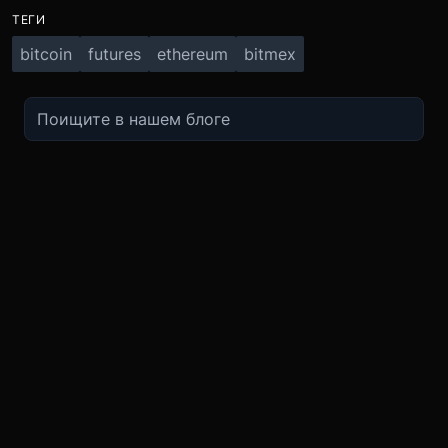
ТЕГИ
bitcoin
futures
ethereum
bitmex