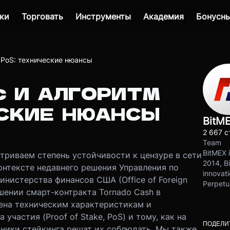
ки
Торговать
Инструменты
Академия
Бонусны
 PoS: технические нюансы
C И АЛГОРИТМ
ЕСКИЕ НЮАНСЫ
BitM
2 667 с
Team
BitMEX i
триваем степень устойчивости к цензуре в сети
2014, Bi
онтексте недавнего решения Управления по
innovati
нистерства финансов США (Office of Foreign
Perpetu
ошении смарт-контракта Tornado Cash в
щена техническим характеристикам и
частия (Proof of Stake, PoS) и тому, как на
ПОДЕЛИ
тники стейкинга решат их соблюдать. Мы также