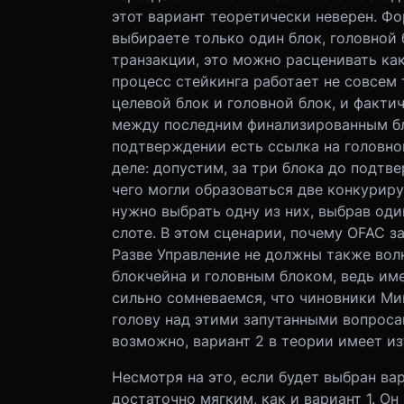
этот вариант теоретически неверен. Ф
выбираете только один блок, головной 
транзакции, это можно расценивать ка
процесс стейкинга работает не совсем 
целевой блок и головной блок, и факти
между последним финализированным бло
подтверждении есть ссылка на головно
деле: допустим, за три блока до подтв
чего могли образоваться две конкурир
нужно выбрать одну из них, выбрав оди
слоте. В этом сценарии, почему OFAC з
Разве Управление не должны также вол
блокчейна и головным блоком, ведь им
сильно сомневаемся, что чиновники М
голову над этими запутанными вопросам
возможно, вариант 2 в теории имеет из
Несмотря на это, если будет выбран вар
достаточно мягким, как и вариант 1. Он