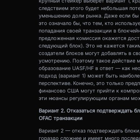
крупный стейкер выберет вариант 1, к
следствием этого будет небольшая поте
уменьшению доли рынка. Даже если бы
это означало бы, что тем, кто использ
попадания своей транзакции в блокчейн 
предложенная комиссия окажется доста
следующий блок). Это не кажется таки
создатели блоков могут добавлять в с
усмотрению. Поэтому такое действие м
образование UASF/HF в ответ — как нео
подход (вариант 1) может быть наибол
перспективе. Конечно, это только пред
финансово США могут прийти к компром
эти нюансы регулирующим органам мож
Вариант 2. Отказаться подтверждать 
OFAC транзакции
Вариант 2 — отказ подтверждать блок
гораздо сложнее и имеет много последс