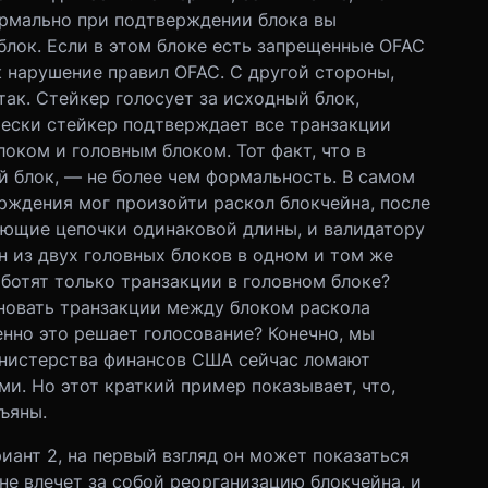
ормально при подтверждении блока вы
блок. Если в этом блоке есть запрещенные OFAC
к нарушение правил OFAC. С другой стороны,
так. Стейкер голосует за исходный блок,
чески стейкер подтверждает все транзакции
ком и головным блоком. Тот факт, что в
й блок, — не более чем формальность. В самом
ерждения мог произойти раскол блокчейна, после
ующие цепочки одинаковой длины, и валидатору
н из двух головных блоков в одном и том же
аботят только транзакции в головном блоке?
новать транзакции между блоком раскола
енно это решает голосование? Конечно, мы
инистерства финансов США сейчас ломают
и. Но этот краткий пример показывает, что,
ъяны.
иант 2, на первый взгляд он может показаться
 не влечет за собой реорганизацию блокчейна, и