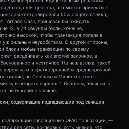
райне маловероятно. Единственным реальным
ря дохода для цензора, что может привести к
 цензоры контролировали 50% общего стейка,
ует Tornado Cash, пришлось бы ожидать
не 12, а 24 секунды (если, конечно,
точно высокой, чтобы транзакция попала в
м уж сильным неудобством. С другой стороны,
вои блоки любые транзакции по своему
ожет расценивать как вполне законное, а
боснованное и неэтичное. На наш взгляд, такой
ее вероятным в краткосрочной и среднесрочной
положение, но Coinbase и Министерство
иссу и выбрать вариант 1. Впрочем, объяснить
ет быть крайне сложно.
блоки, содержащие подпадающие под санкции
и, содержащие запрещенные OFAC транзакции, —
твий для сети. Во-первых, есть мнение, что