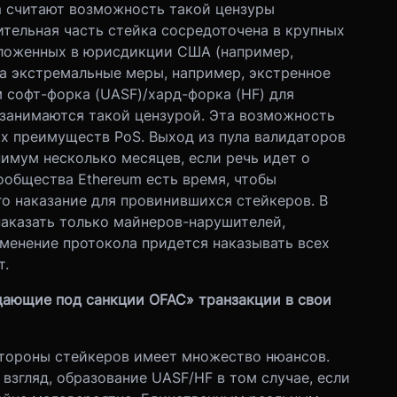
m считают возможность такой цензуры
ительная часть стейка сосредоточена в крупных
оложенных в юрисдикции США (например,
а экстремальные меры, например, экстренное
 софт-форка (UASF)/хард-форка (HF) для
 занимаются такой цензурой. Эта возможность
ых преимуществ PoS. Выход из пула валидаторов
имум несколько месяцев, если речь идет о
ообщества Ethereum есть время, чтобы
го наказание для провинившихся стейкеров. В
наказать только майнеров-нарушителей,
зменение протокола придется наказывать всех
т.
адающие под санкции OFAC» транзакции в свои
стороны стейкеров имеет множество нюансов.
 взгляд, образование UASF/HF в том случае, если