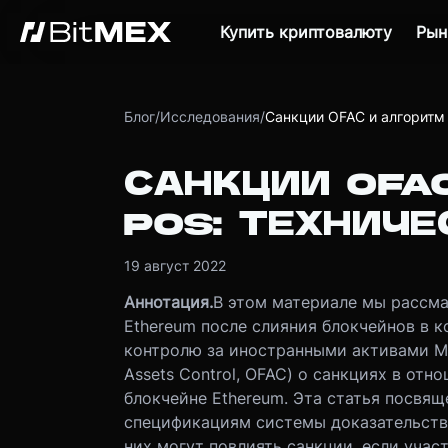
Купить криптовалюту
Рын
Блог
/
Исследования
/
Санкции OFAC и алгоритм
САНКЦИИ OFA
POS: ТЕХНИЧ
19 август 2022
Аннотация.
В этом материале мы рассма
Ethereum после слияния блокчейнов в к
контролю за иностранными активами Ми
Assets Control, OFAC) о санкциях в отн
блокчейне Ethereum. Эта статья посвя
спецификациям системы доказательства у
них могут повлиять санкции, если учас