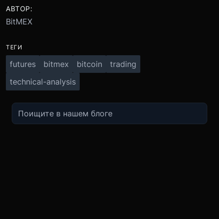
АВТОР:
BitMEX
ТЕГИ
futures
bitmex
bitcoin
trading
technical-analysis