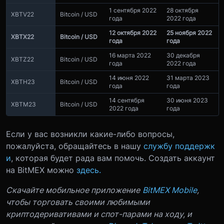
1 сентября 2022
28 октября
XBTV22
Bitcoin / USD
года
2022 года
12 октября 2022
25 ноября 2022
XBTX22
Bitcoin / USD
года
года
16 марта 2022
30 декабря
XBTZ22
Bitcoin / USD
года
2022 года
14 июня 2022
31 марта 2023
XBTH23
Bitcoin / USD
года
года
14 сентября
30 июня 2023
XBTM23
Bitcoin / USD
2022 года
года
Если у вас возникли какие-либо вопросы,
пожалуйста, обращайтесь в нашу
службу поддержк
и
, которая будет рада вам помочь. Создать аккаунт
на BitMEX можно
здесь.
Скачайте мобильное приложение
BitMEX Mobile
,
чтобы торговать своими любимыми
криптодеривативами и спот-парами на ходу, и