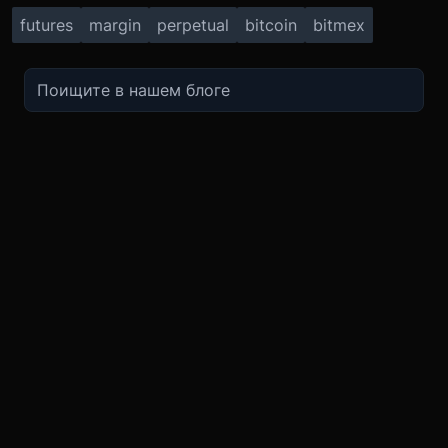
futures
margin
perpetual
bitcoin
bitmex