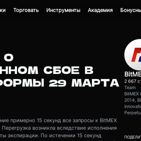
ки
Торговать
Инструменты
Академия
Бонусны
 О
ННОМ СБОЕ В
BitM
ФОРМЫ 29 МАРТА
2 667 с
Team
BitMEX i
2014, Bi
innovati
Perpetu
ение примерно 15 секунд все запросы к BitMEX
. Перегрузка возникла вследствие исполнения
ты экспирации. По истечении 15 секунд
ПОДЕЛИ