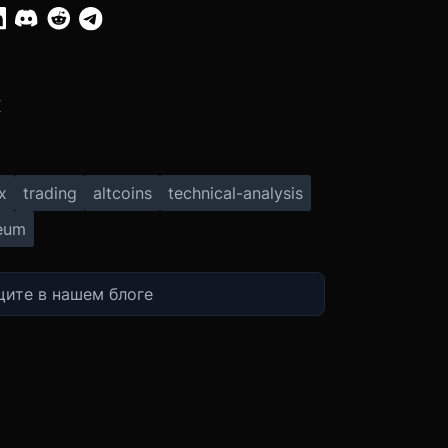
:
X
x
trading
altcoins
technical-analysis
eum