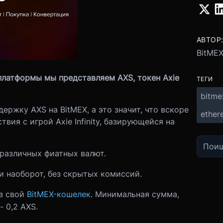
АВТОР
BitME
платформы мы представляем AXS, токен Axie
ТЕГИ
bitme
ержку AXS на BitMEX, а это значит, что вскоре
ether
ия с игрой Axie Infinity, базирующейся на
различных фиатных валют.
 и наоборот, без скрытых комиссий.
з свой
BitMEX-кошелек
. Минимальная сумма,
 0,2 AXS.