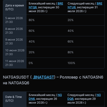
Ближайший месяц
(
BRE
Следующий месяц
(
BRE
Дата и время
NTQ6
,
экспирация 30
NTU6
,
экспирация 31
(UTC)
июня 2026 г.)
июля 2026 г.)
5
июня
2026
80%
20%
21:30
8
июня
2026
60%
40%
21:30
9
июня
2026
40%
60%
21:30
10
июня
2026
20%
80%
21:30
11
июня
2026
0%
100%
21:30
NATGASUSDT (
.BNATGAST
) –
Ролловер с NATGASN6
на NATGASQ6
Ближайший месяц
(
NG
Следующий месяц
(
NG
Date & Time
DN6
,
экспирация 26
DQ6
,
экспирация 29
(UTC)
июня 2026 г.)
июля 2026 г.)