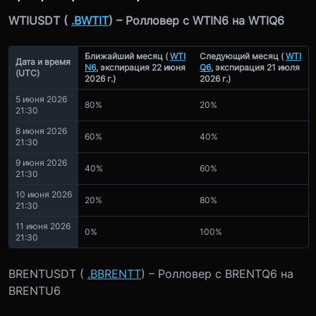
WTIUSDT (
.BWTIT
) – Ролловер с WTIN6 на WTIQ6
Ближайший месяц (
WTI
Следующий месяц (
WTI
Дата и время
N6
, экспирация 22 июня
Q6
, экспирация 21 июля
(UTC)
2026 г.)
2026 г.)
5 июня 2026
80%
20%
21:30
8 июня 2026
60%
40%
21:30
9 июня 2026
40%
60%
21:30
10 июня 2026
20%
80%
21:30
11 июня 2026
0%
100%
21:30
BRENTUSDT (
.BBRENTT
) – Ролловер с BRENTQ6 на
BRENTU6