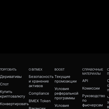
ТОРГОВАТЬ
О BITMEX
BOOST
СПРАВОЧНЫЕ
МАТЕРИАЛЫ
Деривативы
Безопасность 
Текущие 
API
С
и хранение 
промоакции
Спот
активов
Комиссии
Условия 
Купить 
Compliance 
реферальной 
Руководство 
криптовалюту
Ч
программы
по 
BMEX Token
Конвертировать
фьючерсам
Условия 
Вакансии