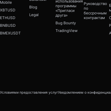
использования 
Mobile 
Руководство 
Б
программы 
Blog
по 
XBTUSD
«Пригласи 
бессрочным 
Legal
друга»
ETHUSD
контрактам
Bug Bounty 
BNBUSD
P
TradingView
BMEXUSDT
Условиями предоставления услуг
Уведомлением о конфиденциа