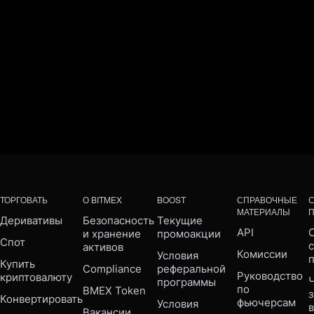
ТОРГОВАТЬ
О BITMEX
BOOST
СПРАВОЧНЫЕ
МАТЕРИАЛЫ
Деривативы
Безопасность 
Текущие 
API
С
и хранение 
промоакции
Спот
активов
Комиссии
Условия 
Купить 
Compliance 
реферальной 
Руководство 
криптовалюту
Ч
программы
по 
BMEX Token
Конвертировать
фьючерсам
Условия 
Вакансии