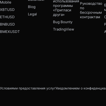
использования 
Mobile 
Руководство 
Б
программы 
Blog
по 
XBTUSD
«Пригласи 
бессрочным 
Legal
друга»
ETHUSD
контрактам
Bug Bounty 
BNBUSD
P
TradingView
BMEXUSDT
Условиями предоставления услуг
Уведомлением о конфиденциа