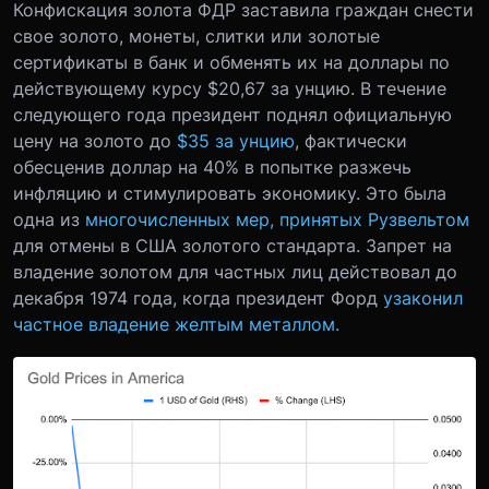
Конфискация золота ФДР заставила граждан снести
свое золото, монеты, слитки или золотые
сертификаты в банк и обменять их на доллары по
действующему курсу $20,67 за унцию. В течение
следующего года президент поднял официальную
цену на золото до
$35 за унцию
, фактически
обесценив доллар на 40% в попытке разжечь
инфляцию и стимулировать экономику. Это была
одна из
многочисленных мер, принятых Рузвельтом
для отмены в США золотого стандарта. Запрет на
владение золотом для частных лиц действовал до
декабря 1974 года, когда президент Форд
узаконил
частное владение желтым металлом.