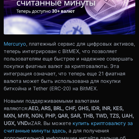
Mercuryo
, платежный сервис для цифровых активов,
теперь интегрирован с BitMEX, что позволяет
пользователям еще быстрее и надежнее совершать
покупки фиатных валют за криптовалюты. Эта
интеграция означает, что теперь еще 21 фиатная
валюта может быть использована для покупки
биткойна и Tether (ERC-20) на BitMEX.
Новыми поддерживаемыми валютами
являются:
AED, ARS, BRL, CHF, GHS, IDR, INR, KES,
MXN, MYR, NGN, PHP, QAR, SAR, THB, TWD, TZS, UAH,
UGX, VND
и
ZAR.
Вы можете
купить криптовалюту за
считанные минуты здесь
, а для получения
дополнительной информации читайте дальше об