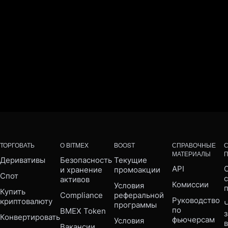
ТОРГОВАТЬ
О BITMEX
BOOST
СПРАВОЧНЫЕ
МАТЕРИАЛЫ
Деривативы
Безопасность 
Текущие 
API
С
и хранение 
промоакции
Спот
активов
Комиссии
Условия 
Купить 
Compliance 
реферальной 
Руководство 
криптовалюту
Ч
программы
по 
BMEX Token
Конвертировать
фьючерсам
Условия 
Вакансии