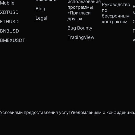
использования 
Mobile 
Руководство 
Б
программы 
Blog
по 
XBTUSD
«Пригласи 
бессрочным 
Legal
друга»
ETHUSD
контрактам
Bug Bounty 
BNBUSD
P
TradingView
BMEXUSDT
Условиями предоставления услуг
Уведомлением о конфиденциа