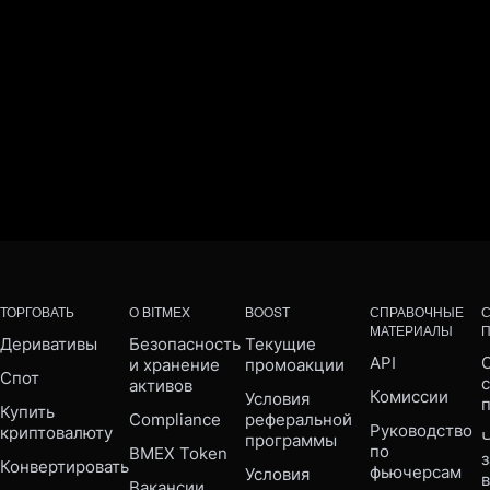
ТОРГОВАТЬ
О BITMEX
BOOST
СПРАВОЧНЫЕ
МАТЕРИАЛЫ
Деривативы
Безопасность 
Текущие 
API
С
и хранение 
промоакции
Спот
активов
Комиссии
Условия 
Купить 
Compliance 
реферальной 
Руководство 
криптовалюту
Ч
программы
по 
BMEX Token
Конвертировать
фьючерсам
Условия 
Вакансии