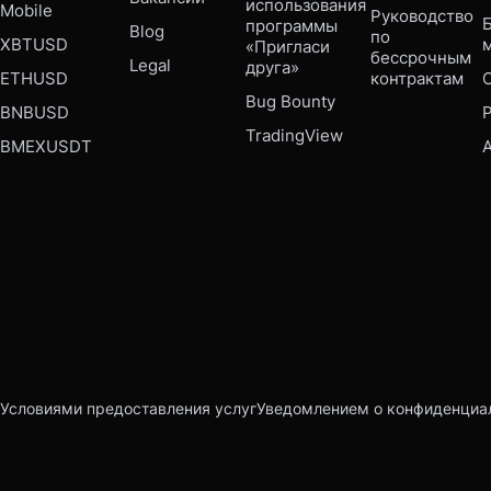
использования 
Mobile 
Руководство 
Б
программы 
Blog
по 
XBTUSD
«Пригласи 
бессрочным 
Legal
друга»
ETHUSD
контрактам
Bug Bounty 
BNBUSD
P
TradingView
BMEXUSDT
Условиями предоставления услуг
Уведомлением о конфиденциа