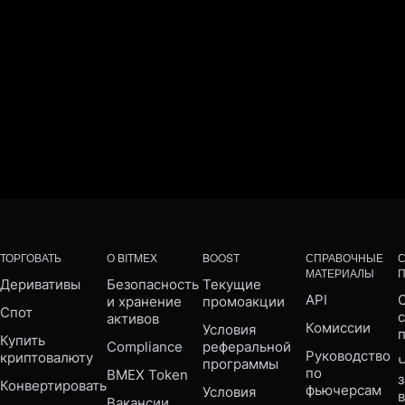
ТОРГОВАТЬ
О BITMEX
BOOST
СПРАВОЧНЫЕ
МАТЕРИАЛЫ
Деривативы
Безопасность 
Текущие 
API
С
и хранение 
промоакции
Спот
активов
Комиссии
Условия 
Купить 
Compliance 
реферальной 
Руководство 
криптовалюту
Ч
программы
по 
BMEX Token
Конвертировать
фьючерсам
Условия 
Вакансии