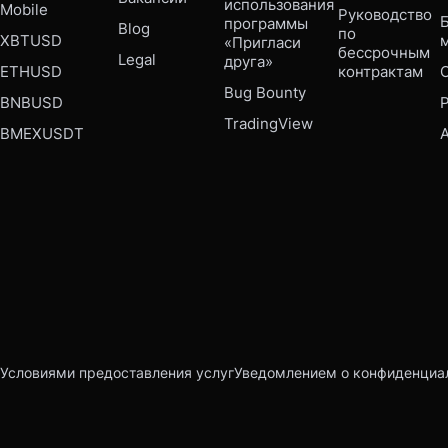
использования 
Mobile 
Руководство 
Б
программы 
Blog
по 
XBTUSD
«Пригласи 
бессрочным 
Legal
друга»
ETHUSD
контрактам
Bug Bounty 
BNBUSD
P
TradingView
BMEXUSDT
Условиями предоставления услуг
Уведомлением о конфиденциа