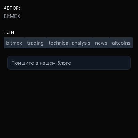
АВТОР:
BitMEX
ТЕГИ
bitmex
trading
technical-analysis
news
altcoins