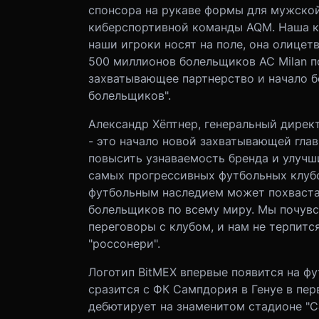
спонсора на рукаве формы для мужской
киберспортивной команды AQM. Наша кра
наши игроки носят на поле, она олицет
500 миллионов болельщиков AC Milan п
захватывающее партнерство и начало б
болельщиков".
Александр Хёптнер, генеральный директ
- это начало новой захватывающей гла
повысить узнаваемость бренда и улучши
самых прогрессивных футбольных клубо
футбольным наследием может похваста
болельщиков по всему миру. Мы почувст
переговоры с клубом, и нам не терпитс
"россонери".
Логотип BitMEX впервые появится на фу
сразится с ФК Сампдория в Генуе в пер
дебютирует на знаменитом стадионе "С