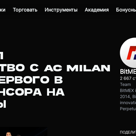
ки
Торговать
Инструменты
Академия
Бонусны
Л
ТВО С AC MILAN
BitM
ЕРВОГО В
2 667 с
Team
НСОРА НА
BitMEX i
2014, Bi
Ы
innovati
Perpetu
ПОДЕЛИ