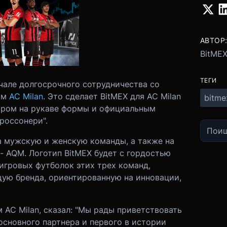
АВТОР
BitME
ТЕГИ
чале долгосрочного сотрудничества со
ом
AC Milan
. Это сделает BitMEX для AC Milan
bitme
ором на рукаве формы и официальным
россонери".
а мужскую и женскую команды, а также на
- AQM. Логотип BitMEX будет с гордостью
игровых футболок этих трех команд,
ую бренда, ориентированную на инновации,
 AC Milan, сказал: "Мы рады приветствовать
 основного партнера и первого в истории