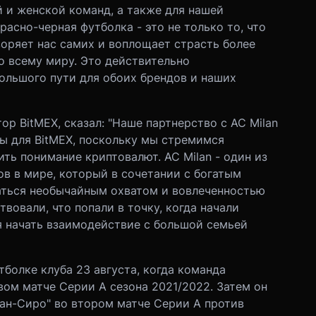
 и женской команд, а также для нашей
сно-черная футболка - это не только то, что
воряет нас самих и воплощает страсть более
о всему миру. Это действительно
ольшого пути для обоих брендов и наших
ор BitMEX, сказал: "Наше партнерство с AC Milan
вы для BitMEX, поскольку мы стремимся
ть понимание криптовалют. AC Milan - один из
в в мире, который в сочетании с богатым
ться необычайным охватом и вовлеченностью
вовали, что попали в точку, когда начали
я начать взаимодействие с большой семьей
тболке клуба 23 августа, когда команда
вом матче Серии А сезона 2021/2022. Затем он
ан-Сиро" во втором матче Серии А против