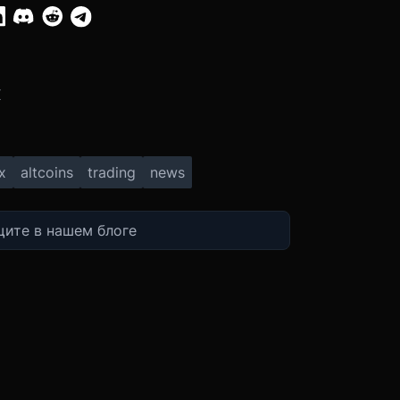
:
X
x
altcoins
trading
news