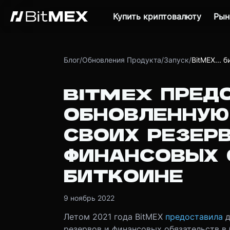
Купить криптовалюту
Рын
Блог
/
Обновления Продукта
/
Запуск
/
BitMEX... 
BITMEX ПРЕД
ОБНОВЛЕННУЮ
СВОИХ РЕЗЕР
ФИНАНСОВЫХ 
БИТКОИНЕ
9 ноябрь 2022
Летом 2021 года BitMEX
предоставила
резервов и финансовых обязательств в