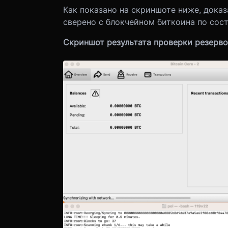
Как показано на скриншоте ниже, дока
сверено с блокчейном биткоина по сост
Скриншот результата проверки резерво