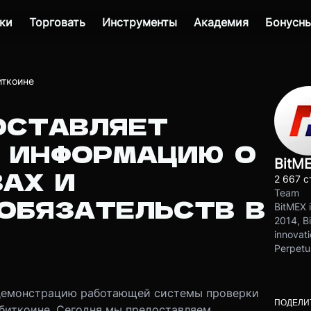
ки
Торговать
Инструменты
Академия
Бонусны
биткоине
ОСТАВЛЯЕТ
 ИНФОРМАЦИЮ О
BitM
ВАХ И
2 667 с
Team
ОБЯЗАТЕЛЬСТВ В
BitMEX i
2014, Bi
innovati
Perpetu
демонстрацию работающей системы проверки
ПОДЕЛИ
 биткоине. Сегодня мы предоставляем