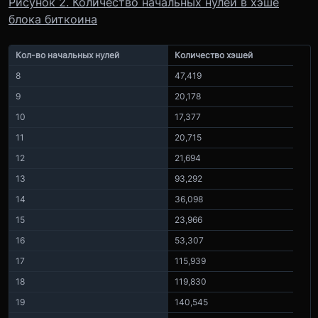
Рисунок 2. Количество начальных нулей в хэше
блока биткоина
Кол-во начальных нулей
Количество хэшей
8
47,419
9
20,178
10
17,377
11
20,715
12
21,694
13
93,292
14
36,098
15
23,966
16
53,307
17
115,939
18
119,830
19
140,545