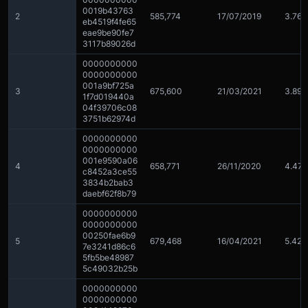
0019b43763
2
585,774
17/07/2019
3.76x
eb4519f4fe65
eae9be90fe7
3117b89026d
0000000000
0000000000
001a9bf725a
3
675,600
21/03/2021
3.89x
1f7d019440a
04f39706c08
3751b62974d
0000000000
0000000000
001e9590a06
4
658,771
26/11/2020
4.47
c8452a3ce55
3834b2bab3
daebf62f8b79
0000000000
0000000000
00250fae6b9
5
679,468
16/04/2021
5.42x
7e3241d86c6
5fb5be48987
5c49032b25b
0000000000
0000000000