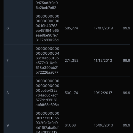
9d75ad2f9a0
6e2beb7e92
0000000000
0000000000
0019b43763
6
585,774
17/07/2019
99.9
eb4519f4fe65
eae9be90fe7
3117b89026d
0000000000
0000000004
66c0ab58135
7
274,352
11/12/2013
99.9
a577e310efe
613e390bb21
b72226aa677
0000000000
0000000000
00bb5b432a
8
500,174
19/12/2017
99.9
764ad6c7acf
677dcd99161
abfdf68e698e
0000000000
00177131355
902f9a7a9d9
9
61,068
15/06/2010
99.9
4d1f57aba9ef
4430bb0112