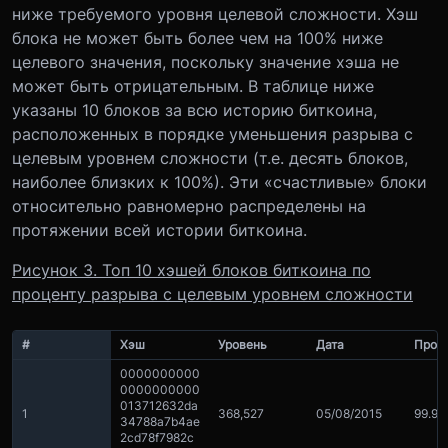
ниже требуемого уровня целевой сложности. Хэш
блока не может быть более чем на 100% ниже
целевого значения, поскольку значение хэша не
может быть отрицательным. В таблице ниже
указаны 10 блоков за всю историю биткоина,
расположенных в порядке уменьшения разрыва с
целевым уровнем сложности (т.е. десять блоков,
наиболее близких к 100%). Эти «счастливые» блоки
относительно равномерно распределены на
протяжении всей истории биткоина.
Рисунок 3. Топ 10 хэшей блоков биткоина по
проценту разрыва с целевым уровнем сложности
#
Хэш
Уровень
Дата
Проц
0000000000
0000000000
013712632da
1
368,527
05/08/2015
99.99
34788a7b4ae
2cd78f7982c