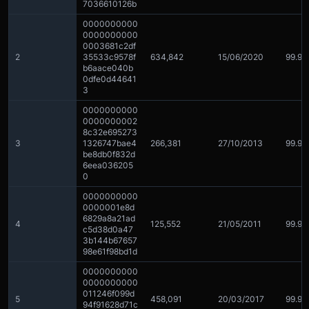
7036610126b
0000000000
0000000000
0003681c2df
2
35533c9578f
634,842
15/06/2020
99.9
b6aace040b
0dfe0d44641
3
0000000000
0000000002
8c32e695273
3
1326747bae4
266,381
27/10/2013
99.9
be8db0f832d
6eea036205
0
0000000000
0000001e8d
6829a8a21ad
4
125,552
21/05/2011
99.9
c5d38d0a47
3b144b67657
98e61f98bd1d
0000000000
0000000000
011246f099d
5
458,091
20/03/2017
99.9
94f91628d71c