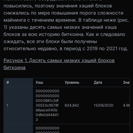
повысились, поэтому значения хэшей блоков
снижались по мере повышения порога сложности
майнинга с течением времени. В таблице ниже (рис.
1) указаны десять самых низких значений хэша
блоков за всю историю биткоина. Как и следовало
ожидать, все эти блоки были получены
относительно недавно, в период с 2019 по 2021 год.
Рисунок 1. Десять самых низких хэшей блоков
биткоина
#
Хэш
Уровень
Дата
Знач
0000000000
0000000000
0003681c2df
1
35533c9578f
634,842
15/06/2020
4.98 
b6aace040b
0dfe0d44641
3
0000000000
0000000000