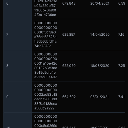
002d142973e
6
679,848
20/04/2021
6.59x
d07a220bf57
1360b70b90f
4f0a1e739ce
0000000000
0000000000
0030f8cf8e0
7
625,857
14/04/2020
7.16x
a76db53525a
ff8d56dcfdf4c
74fc7878c
0000000000
0000000000
0031a10e42c
8
622,050
18/03/2020
7.25x
80137b3c3ad
3e15c5dfb4e
a213c83e497
0000000000
0000000000
0032ad53b18
9
664,602
05/01/2021
7.41x
dadb72800d8
83f8e1188cea
a566b9a222
0000000000
0000000000
003c5c9269d
10
696,345
18/08/2021
8.82x