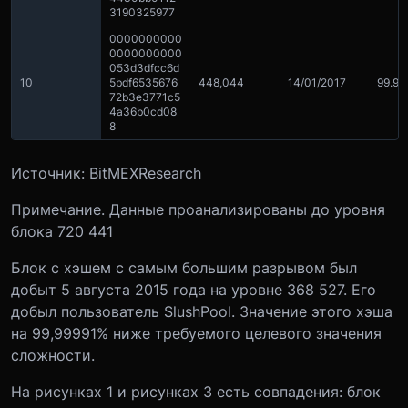
3190325977
0000000000
0000000000
053d3dfcc6d
10
5bdf6535676
448,044
14/01/2017
99.9
72b3e3771c5
4a36b0cd08
8
Источник: BitMEXResearch
Примечание. Данные проанализированы до уровня
блока 720 441
Блок с хэшем с самым большим разрывом был
добыт 5 августа 2015 года на уровне 368 527. Его
добыл пользователь SlushPool. Значение этого хэша
на 99,99991% ниже требуемого целевого значения
сложности.
На рисунках 1 и рисунках 3 есть совпадения: блок