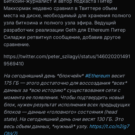
Биткоин-журналист и автор подкаста Питер
Маккормак недавно сравнил в Твиттере объем
места на диске, необходимый для хранения полного
узла биткоина и полного узла эфира. Ведущий
разработчик реализации Geth для Ethereum Питер
Силаджи ретвитнул сообщение, добавив другое
сравнение.
https://twitter.com/peter_szilagyi/status/146020201491
9569410
На сегодняшний день *блокчейн*
#Ethereum
весит
175 ГБ — этого достаточно для воссоздания *всех*
данных за *всю историю* существования сети с
момента ее появления.
Чтобы подтвердить новый
блок, нужен результат исполнения всех предыдущих
блоков — данные «головного» состояния (head
state). На сегодняшний день они весят 130 ГБ.
Это
весь объем данных, *нужный* узлу.
https://t.co/n2ig7
ObV7i