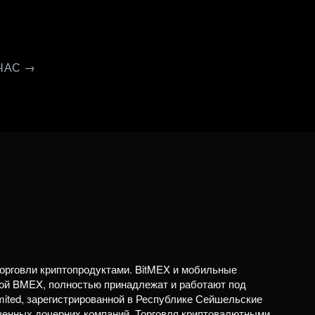
ЧАС →
орговли криптопродуктами. BitMEX и мобильные
ой BMEX, полностью принадлежат и работают под
mited, зарегистрированной в Республике Сейшельские
ченных дочерних компаний. Торговля криптовалютными