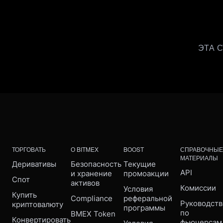
ЭТА 
ТОРГОВАТЬ
О BITMEX
BOOST
СПРАВОЧНЫЕ
МАТЕРИАЛЫ
Деривативы
Безопасность 
Текущие 
API
и хранение 
промоакции
Спот
активов
Комиссии
Условия 
Купить 
Compliance 
реферальной 
Руководств
криптовалюту
программы
по 
BMEX Token
Конвертировать
фьючерсам