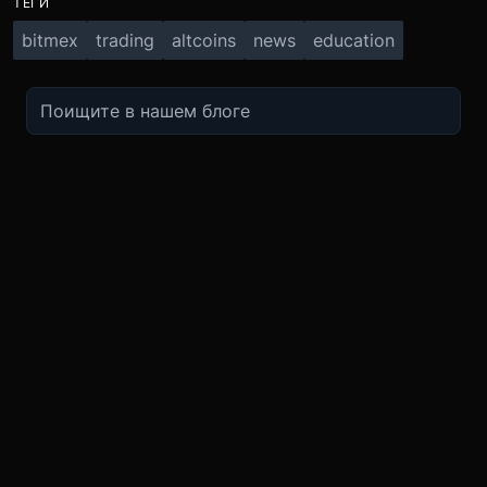
ТЕГИ
bitmex
trading
altcoins
news
education