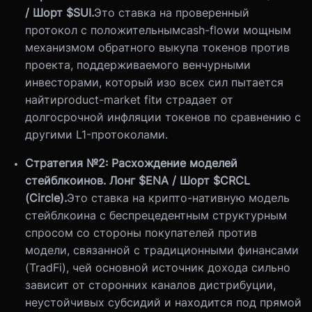
/ Шорт $SUI.
Это ставка на проверенный
протокол с положительным
cash-flow
и мощным
механизмом обратного выкупа токенов против
проекта, поддерживаемого венчурными
инвесторами, который изо всех сил пытается
найти
product-market fit
и страдает от
долгосрочной инфляции токенов по сравнению с
другими L1-протоколами.
Стратегия №2: Расхождение моделей
стейблкоинов. Лонг $ENA / Шорт $CRCL
(Circle).
Это ставка на крипто-нативную модель
стейблкоина с беспрецедентным структурным
спросом со стороны покупателей против
модели, связанной с традиционными финансами
(TradFi), чей основной источник дохода сильно
зависит от сторонних каналов дистрибуции,
неустойчивых субсидий и находится под прямой