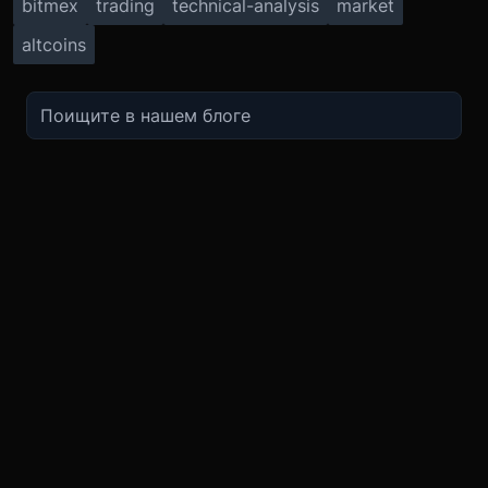
bitmex
trading
technical-analysis
market
altcoins