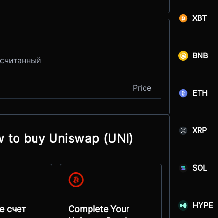
XBT
BNB
ссчитанный
Price
ETH
XRP
w to buy Uniswap (UNI)
SOL
HYPE
е счет
Complete Your