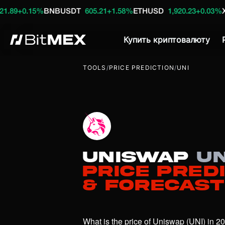
%
BNBUSDT
605.21
+1.58%
ETHUSD
1,920.23
+0.03%
XRPUSDT
1
Купить криптовалюту
TOOLS
/
PRICE PREDICTION
/
UNI
Uniswap
UN
Price Pred
& Forecast
What is the price of Uniswap (UNI) in 20