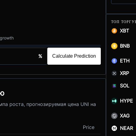
ТОП ТОРГУ
XBT
 growth
BNB
%
Calculate Prediction
ETH
XRP
SOL
лю
HYPE
мпа роста, прогнозируемая цена UNI на
XAG
Price
NEAR