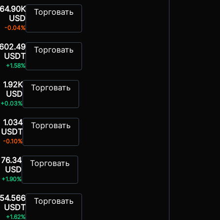
64.90K
Торговать
USD
-0.04%
602.49
Торговать
USDT
+1.58%
1.92K
Торговать
USD
+0.03%
1.034
Торговать
USDT
-0.10%
76.34
Торговать
USD
+1.90%
54.566
Торговать
USDT
+1.62%