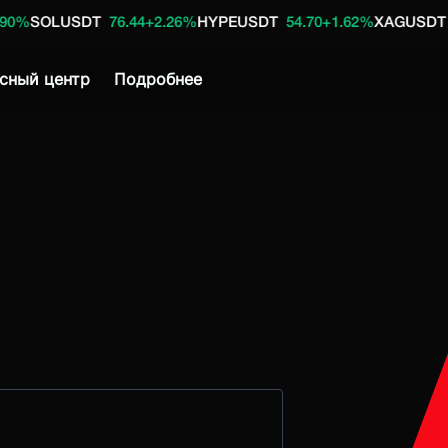
DT
76.44
+2.26%
HYPEUSDT
54.70
+1.62%
XAGUSDT
63.93
0.00
сный центр
Подробнее