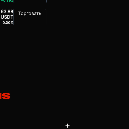
+0.39%
63.88
Торговать
USDT
0.00%
ns