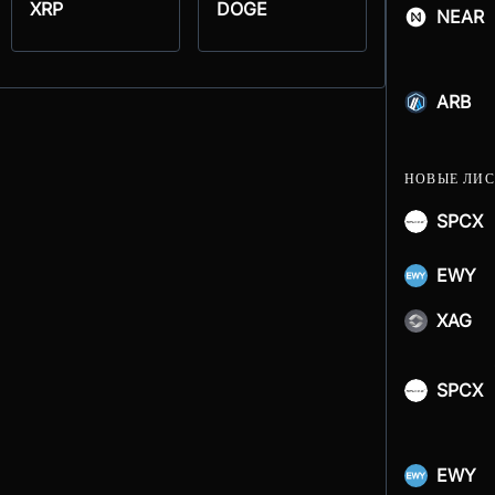
XRP
DOGE
NEAR
ARB
НОВЫЕ ЛИ
SPCX
EWY
XAG
SPCX
EWY