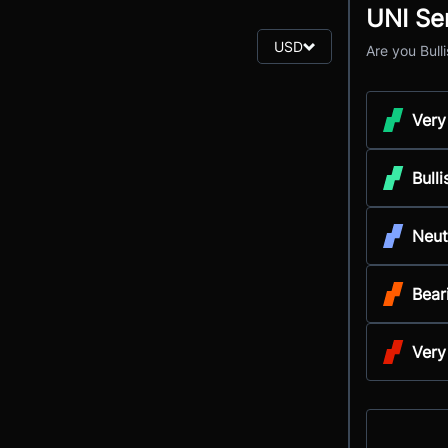
UNI Se
USD
Are you Bull
Very
Bulli
Neut
Bear
Very