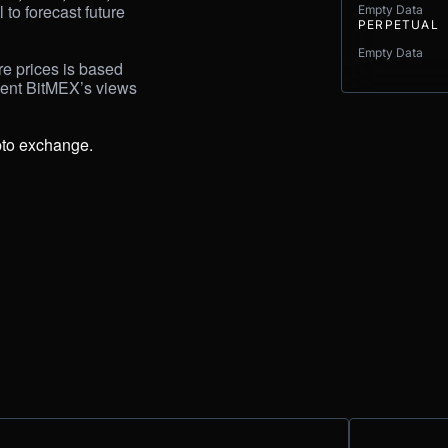
 to forecast future 
Empty Data
PERPETUAL
Empty Data
e prices is based 
sent BitMEX’s views 
pto exchange.