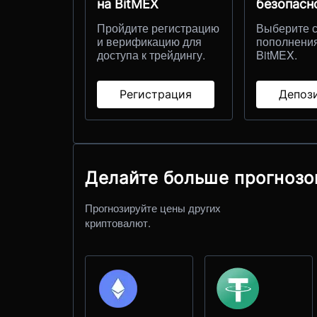
на BitMEX
безопасн
Пройдите регистрацию
Выберите 
и верификацию для
пополнени
доступа к трейдингу.
BitMEX.
Регистрация
Депоз
Делайте больше прогнозо
Прогнозируйте цены других
криптовалют.