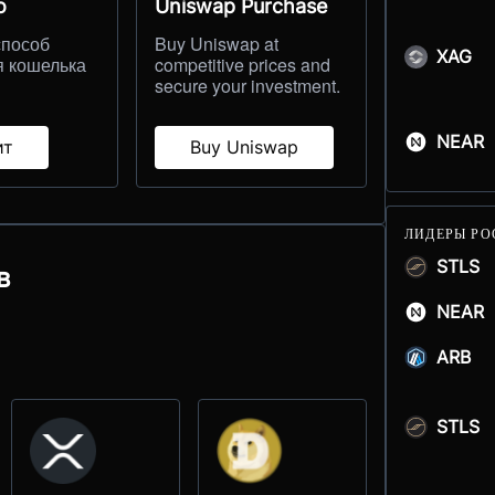
о
Uniswap Purchase
способ
Buy Uniswap at
XAG
я кошелька
competitive prices and
secure your investment.
NEAR
ит
Buy Uniswap
ЛИДЕРЫ РО
STLS
в
NEAR
ARB
STLS