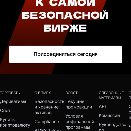
К САМОЙ
БЕЗОПАСНОЙ
БИРЖЕ
Присоединиться сегодня
ТОРГОВАТЬ
О BITMEX
BOOST
СПРАВОЧНЫЕ
МАТЕРИАЛЫ
Деривативы
Безопасность 
Текущие 
API
С
и хранение 
промоакции
Спот
активов
Комиссии
Условия 
Купить 
Compliance 
реферальной 
Руководство 
криптовалюту
Ч
программы
по 
BMEX Token