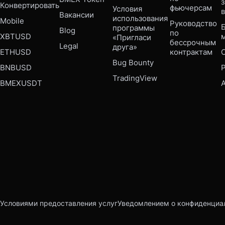
Конвертировать
фьючерсам
Условия 
Вакансии
использования 
Mobile 
Руководство 
Б
программы 
Blog
по 
XBTUSD
«Пригласи 
бессрочным 
Legal
друга»
ETHUSD
контрактам
Bug Bounty 
BNBUSD
P
TradingView
BMEXUSDT
Условиями предоставления услуг
Уведомлением о конфиденциа