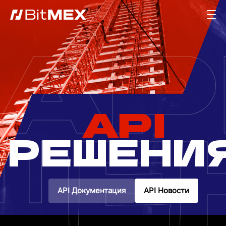
AP
API
ШЕ
РЕШЕНИ
API Документация
API Новости