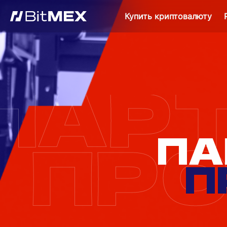
Купить криптовалюту
ПАР
ПА
ПР
П