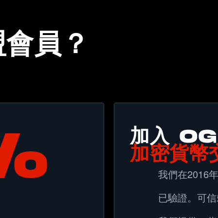
盟會員？
%
加入 OG
加密貨幣
我們在201
已驗證。可信