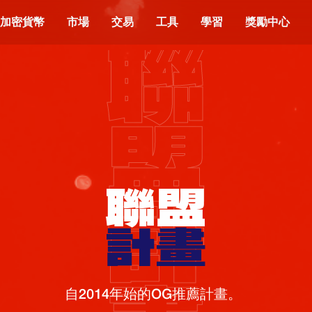
加密貨幣
市場
交易
工具
學習
獎勵中心
聯
盟
聯盟
計
計畫
自2014年始的OG推薦計畫。