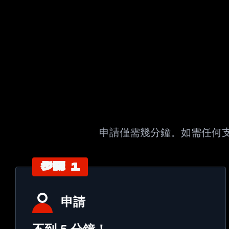
申請僅需幾分鐘。如需任何支援？請隨
步驟 1
申請
不到 5 分鐘！