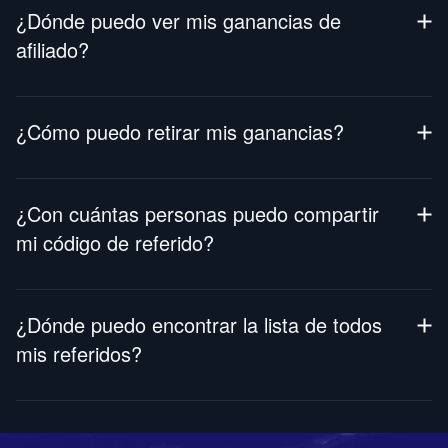
¿Dónde puedo ver mis ganancias de
afiliado?
Para acceder a tu panel de control de afiliado, simplemente
inicia sesión en tu cuenta y navega a la esquina superior
¿Cómo puedo retirar mis ganancias?
derecha de la pantalla. Desde allí, haz clic en la opción
“Afiliados” en el menú.
Una vez obtenidas, las comisiones se
¿Con cuántas personas puedo compartir
mi código de referido?
No hay límite. Puedes compartirlo con tantas personas como
quieras.
¿Dónde puedo encontrar la lista de todos
mis referidos?
En el panel de Afiliado, desplázate hacia abajo hasta la sección
“Vista general del usuario”.