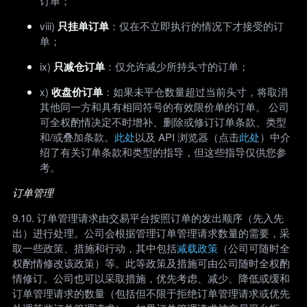
订单；
viii)
只挂单订单
：仅在不立即执行的情况下才接受的订
单；
ix)
只减仓订单
：仅允许减少所持头寸的订单；
x)
收盘价订单
：如果未平仓数量超过当前头寸，将取消
其他同一方和具有相同符号的有效限价单的订单。 公司
可全权酌情决定不时增补、删除或修订订单条款、类型
和/或叠加条款。
此处
以及 API 浏览器（点击
此处
）中介
绍了有关订单条款和类型的指导，但这些指导仅供您参
考。
订单管理
9.10. 订单管理请求由交易平台按照订单的发出顺序（先入先
出）进行处理。公司会根据管理订单管理请求数量的需要，采
取一些政策、措施和行动，其中包括
减载政策
（公司可随时全
权酌情修改该政策）等。此等政策及措施可由公司随时全权酌
情修订。公司也可以采取措施，优先考虑、减少、降低或缓和
订单管理请求的数量（包括但不限于拒绝订单管理请求或优先