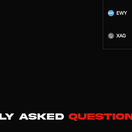
EWY
XAG
ly Asked
Questio