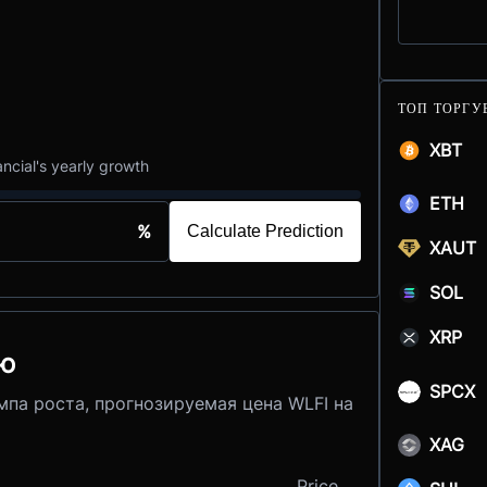
ТОП ТОРГУ
XBT
ancial's yearly growth
ETH
%
Calculate Prediction
XAUT
SOL
XRP
лю
SPCX
мпа роста, прогнозируемая цена WLFI на
XAG
Price