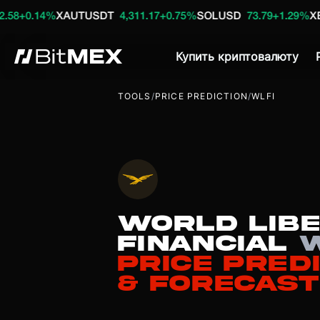
XAUTUSDT
4,311.17
+0.75%
SOLUSD
73.79
+1.29%
XBTUSDT
64
Купить криптовалюту
TOOLS
/
PRICE PREDICTION
/
WLFI
World Lib
Financial
W
Price Pred
& Forecast