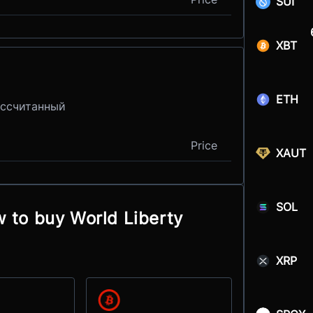
SUI
XBT
ETH
ассчитанный
Price
XAUT
SOL
w to buy World Liberty
XRP