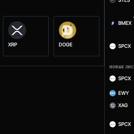
STLS
BMEX
XRP
DOGE
SPCX
НОВЫЕ ЛИ
SPCX
EWY
XAG
SPCX