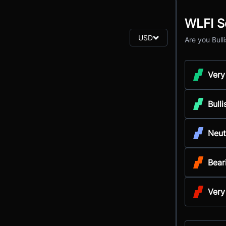
WLFI S
USD
Are you Bull
Very
Bulli
Neut
Bear
Very