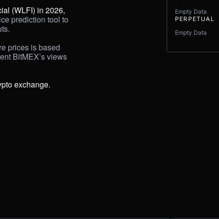
ial (WLFI) in 2026, 
Empty Data
ce prediction tool to 
PERPETUAL
s. 

Empty Data
e prices is based 
sent BitMEX’s views 
rypto exchange.