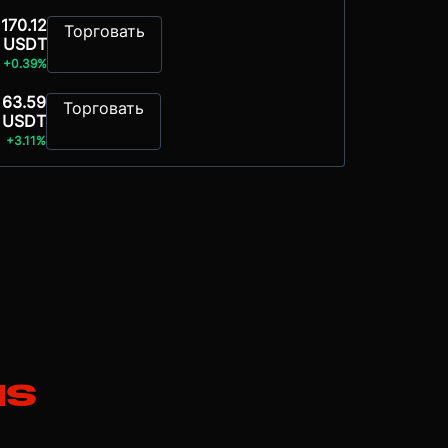
170.12
Торговать
USDT
+0.39%
63.59
Торговать
USDT
+3.11%
ns