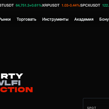
,751.3
+0.61%
XRPUSDT
1.03
-0.44%
SPCXUSDT
122.67
+9.61%
D
Рынки
Торговать
Инструменты
Академия
Бону
erty
LFI
iction
SPOT