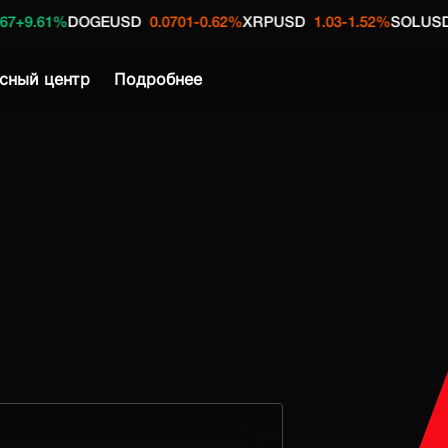
OGEUSD
0.0701
-0.62%
XRPUSD
1.03
-1.52%
SOLUSDT
73.83
+0
сный центр
Подробнее