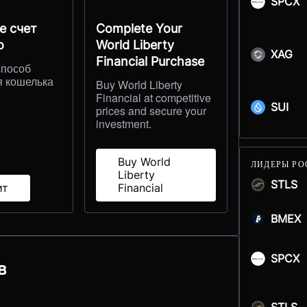
SPCX
е счет
Complete Your
о
World Liberty
XAG
Financial Purchase
способ
я кошелька
Buy World Liberty
Financial at competitive
SUI
prices and secure your
investment.
Buy World
ЛИДЕРЫ РО
Liberty
STLS
ит
Financial
BMEX
SPCX
в