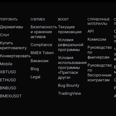
ТОРГОВАТЬ
О BITMEX
BOOST
СПРАВОЧНЫЕ
МАТЕРИАЛЫ
Деривативы
Безопасность 
Текущие 
API
С
и хранение 
промоакции
Спот
активов
Комиссии
Условия 
Купить 
Compliance 
реферальной 
Руководство 
криптовалюту
Ч
программы
по 
BMEX Token
Конвертировать
фьючерсам
Условия 
Вакансии
использования 
Mobile 
Руководство 
Б
программы 
Blog
по 
XBTUSD
«Пригласи 
бессрочным 
Legal
друга»
ETHUSD
контрактам
Bug Bounty 
BNBUSD
P
TradingView
BMEXUSDT