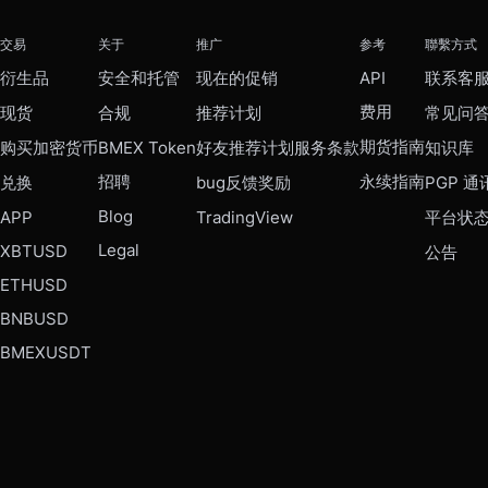
交易
关于
推广
参考
聯繫方式
衍生品
安全和托管
现在的促销
API
联系客
费用
现货
合规
推荐计划
常见问
期货指南
购买加密货币
BMEX Token
好友推荐计划服务条款
知识库
招聘
永续指南
兑换
bug反馈奖励
PGP 通
Blog
APP
TradingView
平台状
Legal
XBTUSD
公告
ETHUSD
BNBUSD
BMEXUSDT