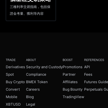
三種利率交易指南，包括保
證金考量、獲利等內容
TRADE
ABOUT
BOOST
REFERENCES
Derivatives
Security and Custody
Promotions
API
Spot
Compliance
Partner
Fees
Buy Crypto
BMEX Token
Affiliates
Futures Guid
Convert
Careers
Bug Bounty
Perpetuals G
Mobile
Blog
TradingView
XBTUSD
Legal