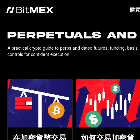
購買
PERPETUALS AND
A practical crypto guide to perps and dated futures: funding, basis, 
controls for confident execution.
如何交易加密貨
在加密貨幣交易