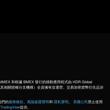
itMEX 和根據 BMEX 發行的移動應用程式由 HDR Global
國註冊公司或其相關授權分支機構）全資擁有並運營。交易加密貨幣衍生品涉
我們的
服務條款
、
風險披露聲明
和
隱私聲明
。
美國公民
禁止使用
由
TradingView
提供。