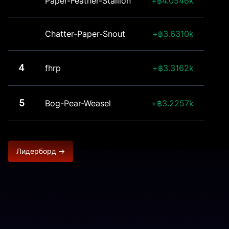
Paper-Feather-Stallion
4.0546k
Chatter-Paper-Snout
3.6310k
4
fhrp
3.3162k
5
Bog-Pear-Weasel
3.2257k
Лидерборд →