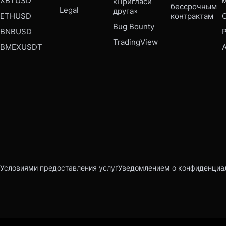
XBTUSD
«Пригласи 
бессрочным 
Legal
друга»
ETHUSD
контрактам
Bug Bounty 
BNBUSD
P
TradingView
BMEXUSDT
Условиями предоставления услуг
Уведомлением о конфиденциа