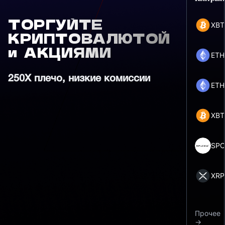
ТОРГУЙТЕ
XBT
КРИПТОВАЛЮТОЙ
и АКЦИЯМИ
ETH
250X плечо, низкие комиссии
ETH
XBT
SPC
XRP
Прочее