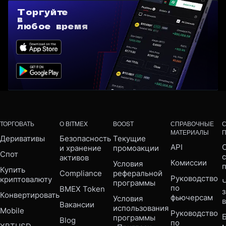
Торгуйте
в
любое время
ТОРГОВАТЬ
О BITMEX
BOOST
СПРАВОЧНЫЕ
МАТЕРИАЛЫ
Деривативы
Безопасность 
Текущие 
API
С
и хранение 
промоакции
Спот
активов
Комиссии
Условия 
Купить 
Compliance 
реферальной 
Руководство 
криптовалюту
Ч
программы
по 
BMEX Token
Конвертировать
фьючерсам
Условия 
Вакансии
использования 
Mobile 
Руководство 
Б
программы 
Blog
по 