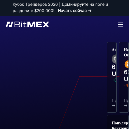
Кубок Трейдеров 2026 | Доминируйте на поле и 
разделите $200 000! 
Начать сейчас →
Акции
Но
Об
XA
63.86
6
USDT
U
+0.08%
-4
Прочее
Пр
Популяр
Контрак