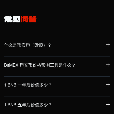
常见
问答
什么是币安币（BNB）？
BNB 是 BNB 链生态系统的原生代币，为 BNB 智能链和 BNB
信标链提供支持。最初设计用于降低币安交易所的交易手续
BitMEX 币安币价格预测工具是什么？
费，如今已发展成为一种用途广泛的资产，可用于交易手续
费、质押以及参与去中心化应用。其原生数字资产即为 BNB。
BitMEX BNB 价格预测工具提供基于数据的 BNB 潜在价格走势
预测。只需输入年度增长预测值，即可根据您的输入获得价格
1 BNB 一年后价值多少？
的整体概览，帮助用户更好地驾驭市场并做出明智的决策。
我们最新的 BNB 价格预测允许用户贡献他们的假设并预测特定
请注意：显示的未来价格数据仅基于用户输入，并不代表
年份，例如 2027 年。在这个短期范围内，1 BNB 的价值将受
BitMEX 观点。
1 BNB 五年后价值多少？
到 BNB 链 Fermi 升级的影响，该升级旨在将区块时间缩短
40%。