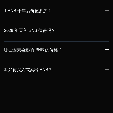
从中长期来看，1 BNB 未来五年的价格走势将主要取决于其在
稳定币流通速度和 DeFi 应用方面的持续领先地位。预测显示，
1 BNB 十年后价值多少？
随着大规模应用，BNB 到 2030 年有望达到 1712 美元的里程碑
目标。
从长远投资角度来看，1 BNB 的价格取决于其与机构数字资产
整合的能力。如果生态系统能够保持目前的增长势头，到 2035
2026 年买入 BNB 值得吗？
年，其价格最乐观的预期是高达 2,500 美元。
BNB 被认为是数字资产领域稳定的基石，受益于机构投资者的
广泛采用和通缩型代币销毁机制。然而，投资者应注意中心化
哪些因素会影响 BNB 的价格？
交易所面临的监管审查。请务必自行进行研究。
BNB 的价格受多种因素影响：
销毁率：代币从供应中永久移除的频率和数量。
我如何买入或卖出 BNB？
生态系统效用：BNB 智能链上去中心化应用 (dApp) 的增长和
您可以在 BitMEX 轻松买卖币安币 (BNB)。
交易量。
开设您的免费 BitMEX 账户：快速注册并验证您的账户。
币安表现：代币价值与币安交易所的成功密切相关。
安全地为您的加密货币账户充值：选择您偏好的充值方式。
市场周期：与比特币减半事件以及加密货币市场的整体风险偏
完成您的币安币 (BNB) 购买：以极具竞争力的价格轻松买卖
好相关。
BNB。