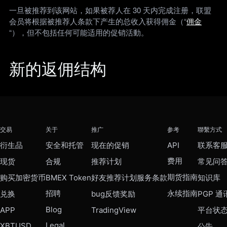
一旦被推荐到该网站，如果被荐人在 30 天内完成注册，联盟
会员将根据被推荐人条款下产生的总收入获得佣金（“
佣金
“），但不包括任何可能适用的促销活動。
新的返佣结构
交易
关于
推广
参考
聯繫方式
衍生品
安全和托管
现在的促销
API
联系客
费用
现货
合规
推荐计划
常见问
期货指南
购买加密货币
BMEX Token
好友推荐计划服务条款
知识库
招聘
永续指南
兑换
bug反馈奖励
PGP 通
Blog
APP
TradingView
平台状
Legal
XBTUSD
公告