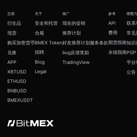
交易
关于
推广
参考
聯繫
衍生品
安全和托管
现在的促销
API
联系
费用
现货
合规
推荐计划
常见
期货指南
购买加密货币
BMEX Token
好友推荐计划服务条款
知识
招聘
永续指南
兑换
bug反馈奖励
PGP
Blog
APP
TradingView
平台
Legal
XBTUSD
公告
ETHUSD
BNBUSD
BMEXUSDT