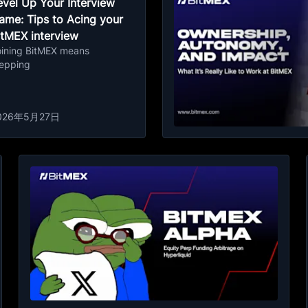
evel Up Your Interview
ame: Tips to Acing your
itMEX interview
oining BitMEX means
tepping
026年5月27日