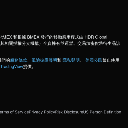
itMEX 和根據 BMEX 發行的移動應用程式由 HDR Global
國註冊公司或其相關授權分支機構）全資擁有並運營。交易加密貨幣衍生品涉
我們的
服務條款
、
風險披露聲明
和
隱私聲明
。
美國公民
禁止使用
由
TradingView
提供。
erms of Service
Privacy Policy
Risk Disclosure
US Person Definition