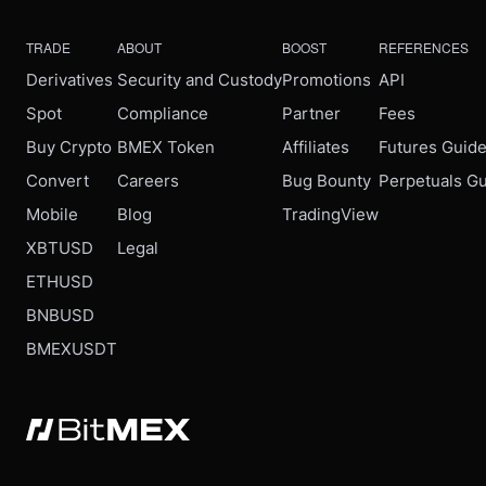
TRADE
ABOUT
BOOST
REFERENCES
Derivatives
Security and Custody
Promotions
API
Spot
Compliance
Partner
Fees
Buy Crypto
BMEX Token
Affiliates
Futures Guid
Convert
Careers
Bug Bounty
Perpetuals G
Mobile
Blog
TradingView
XBTUSD
Legal
ETHUSD
BNBUSD
BMEXUSDT