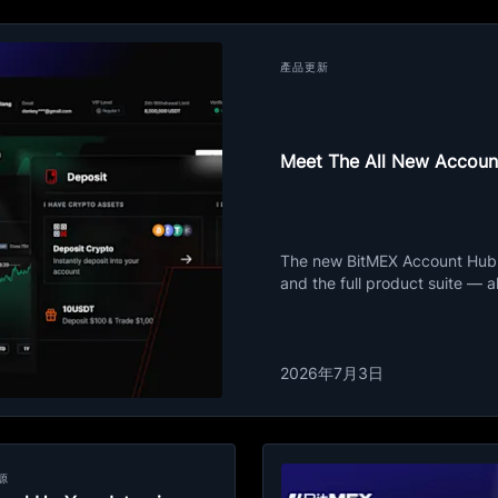
產品更新
Meet The All New Accoun
The new BitMEX Account Hub i
and the full product suite — a
2026年7月3日
源