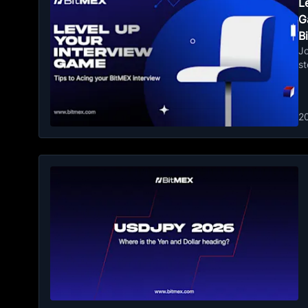
L
G
B
J
s
2