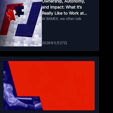
Ownership, Autonomy,
and Impact: What It’s
Really Like to Work at
At BitMEX, we often talk
BitMEX
2026年5月27日