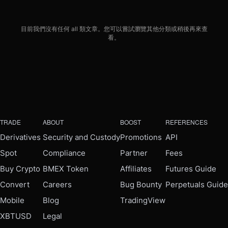
目前我們沒有任何 all 類文章。您可以嘗試瀏覽其他分類或稍後再來查
看。
TRADE
ABOUT
BOOST
REFERENCES
Derivatives
Security and Custody
Promotions
API
Spot
Compliance
Partner
Fees
Buy Crypto
BMEX Token
Affiliates
Futures Guide
Convert
Careers
Bug Bounty
Perpetuals Guide
Mobile
Blog
TradingView
XBTUSD
Legal