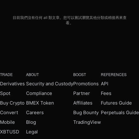
目前我們沒有任何 all 類文章。您可以嘗試瀏覽其他分類或稍後再來查
看。
TRADE
ABOUT
BOOST
REFERENCES
Derivatives
Security and Custody
Promotions
API
Spot
Compliance
Partner
Fees
Buy Crypto
BMEX Token
Affiliates
Futures Guide
Convert
Careers
Bug Bounty
Perpetuals Guide
Mobile
Blog
TradingView
XBTUSD
Legal