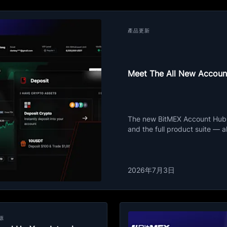
產品更新
Meet The All New Accoun
The new BitMEX Account Hub i
and the full product suite — a
2026年7月3日
源