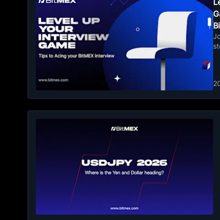
L
G
B
J
s
2