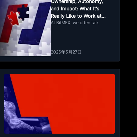
Ownership, Autonomy,
and Impact: What It’s
Really Like to Work at
At BitMEX, we often talk
BitMEX
2026年5月27日