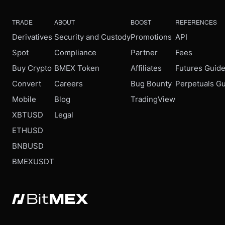
TRADE
ABOUT
BOOST
REFERENCES
Derivatives
Security and Custody
Promotions
API
Spot
Compliance
Partner
Fees
Buy Crypto
BMEX Token
Affiliates
Futures Guid
Convert
Careers
Bug Bounty
Perpetuals G
Mobile
Blog
TradingView
XBTUSD
Legal
ETHUSD
BNBUSD
BMEXUSDT