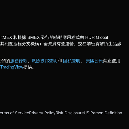
itMEX 和根據 BMEX 發行的移動應用程式由 HDR Global
國註冊公司或其相關授權分支機構）全資擁有並運營。交易加密貨幣衍生品涉
我們的
服務條款
、
風險披露聲明
和
隱私聲明
。
美國公民
禁止使用
由
TradingView
提供。
erms of Service
Privacy Policy
Risk Disclosure
US Person Definition