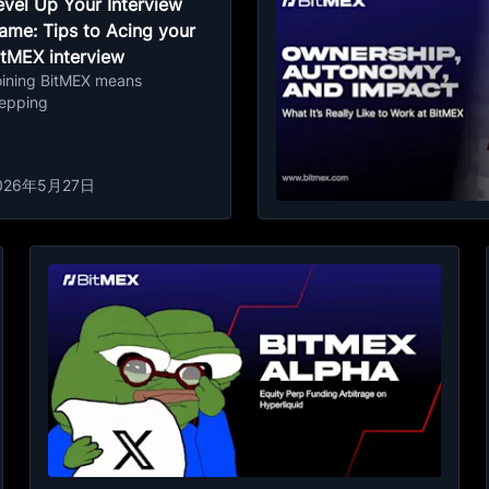
evel Up Your Interview
ame: Tips to Acing your
itMEX interview
oining BitMEX means
tepping
026年5月27日