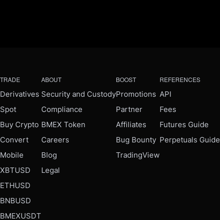
TRADE
ABOUT
BOOST
REFERENCES
Derivatives
Security and Custody
Promotions
API
Spot
Compliance
Partner
Fees
Buy Crypto
BMEX Token
Affiliates
Futures Guide
Convert
Careers
Bug Bounty
Perpetuals Guide
Mobile
Blog
TradingView
XBTUSD
Legal
ETHUSD
BNBUSD
BMEXUSDT