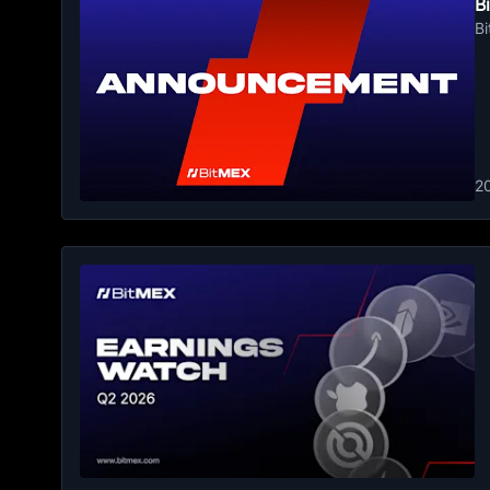
B
B
2