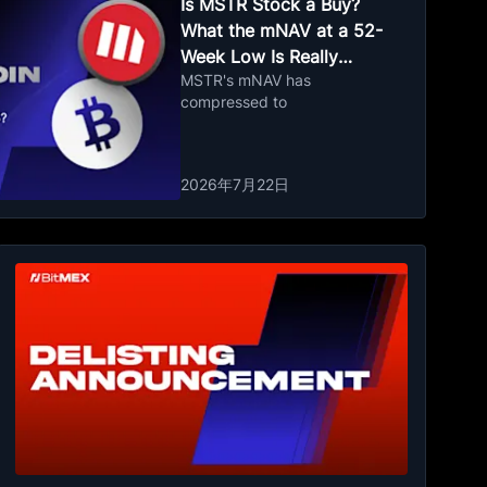
Is MSTR Stock a Buy?
What the mNAV at a 52-
Week Low Is Really
MSTR's mNAV has
Telling You
compressed to
2026年7月22日