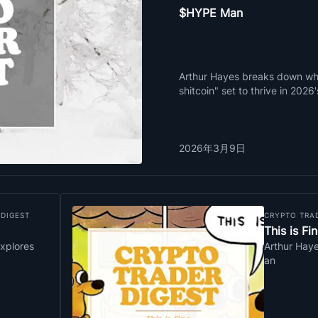
$HYPE Man
Arthur Hayes breaks down why
shitcoin" set to thrive in 202
2026年3月9日
 DIGEST
CRYPTO TRA
This is Fi
xplores
Arthur Haye
an