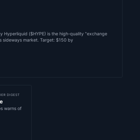
 Hyperliquid ($HYPE) is the high-quality "exchange
6's sideways market. Target: $150 by
DER DIGEST
ne
s warns of