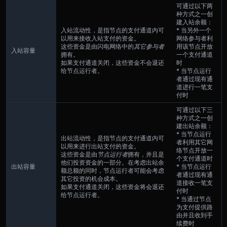
可通过以下两
种方式之一创
建入站余额：
入站流动性，是指节点的支付通道内可
* 当另外一个
以用来接收入站支付的资金。
网络参与者利
这些资金是由闪电网络中的
其它参与者
用该节点开放
入站容量
拥有。
一个支付通道
如果支付通道关闭，这些资金不会退还
时
给节点运行者。
* 当节点运行
者通过现有通
道进行一笔支
付时
可通过以下三
种方式之一创
建出站余额：
* 当节点运行
出站流动性，是指节点的支付通道内可
者利用其它网
以用来进行出站支付的资金。
络节点开放一
这些资金是由
节点运行者
拥有，并且是
个支付通道时
他们投资资金的一部分。在考虑出站余
出站容量
* 当节点运行
额总额的同时，节点运行者可能会考虑
者通过现有通
其它投资的机会成本。
道接收一笔支
如果支付通道关闭，这些资金将会退还
付时
给节点运行者。
* 当通过节点
为支付提供路
由并且收到手
续费时