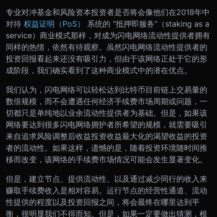
专业对冲基金和风险资本投资者是否将会像他们在2018年中
对待
权益证明（PoS）
系统的 “抵押即服务”（staking as a
service）商业模式那样，对成为闪电网络流动性提供者拥有
同样的热情，依然有待观察。虽然闪电网络流动性提供者的
投资回报看起来还没有吸引力，但由于该网络正处于它的形
成阶段，我们确实看到了这种商业模式中的潜在优点。
我们认为，闪电网络可以轻松达到比特币目前链上交易量的
数倍规模，而不会遭遇任何经济手续费市场周期或问题，一
切都只是单纯地以业余流动性提供者为基础。但是，如果该
网络要达到很多闪电网络拥护者所希望的规模，就需要吸引
来自追求风险调整后收益投资收益最大化的渴望收益的投资
者的流动性。如果这样，遗憾的是，随着投资环境随时间推
移而改变，该网络的手续费市场情况可能会发生显著变化。
但是，建立节点、提供流动性、以及通过减少同行的收入来
赚取手续费收入是相对容易。运行节点的经营性通道、流动
性提供的程度以及投资回报之间，将会最终在哪里达到平
衡，很明显我们不得而知。但是，如果一定要做出猜测，根