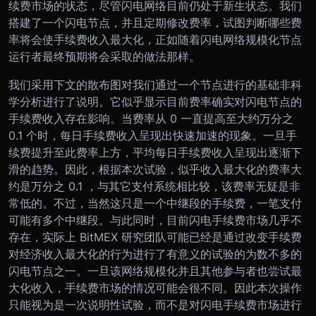
续费市场的状态，尽管闪电网络目前仍处于新生状态。我们
搭建了一个闪电节点，并且定期修改费率，试图判断哪些费
率将会使手续费收入最大化，正如随着闪电网络规模化节点
运行者最终预期将会采取的做法那样。
我们采用下文的散布图对我们通过一个节点进行的基础非科
学分析进行了说明。它似乎显示目前费率确实对闪电节点的
手续费收入存在影响。当费率从 0 一直提高至大约万分之
0.1 个时，每日手续费收入呈现出快速加速的现象。一旦手
续费提升至此费率上方，平均每日手续费收入呈现出逐渐下
滑的趋势。因此，根据本次试验，似乎收入最大化的费率大
约是万分之 0.1 ，与其它支付系统相比较，该费率无疑是非
常低的。不过，当然这只是一个中继段的手续费，一笔支付
可能有多个中继段。与此同时，目前闪电手续费市场几乎不
存在，实际上 BitMEX 研究团队可能已经是通过改变手续费
对经济收入最大化的行为进行了有意义的试验的为数不多的
闪电节点之一。一旦该网络规模化并且其他参与者也尝试最
大化收入，手续费市场的情况可能会很不同。因此本次操作
只能视为是一次说明性试验，而不是对闪电手续费市场进行