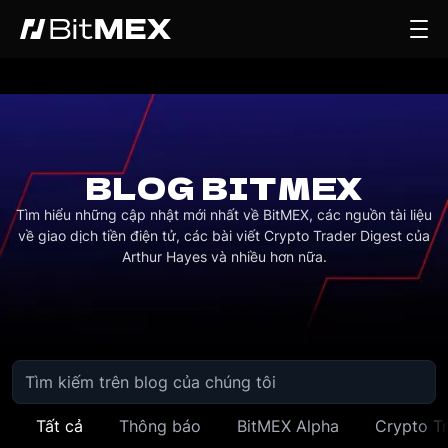
BLOG BITMEX
Tìm hiểu những cập nhật mới nhất về BitMEX, các nguồn tài liệu
về giao dịch tiền điện tử, các bài viết Crypto Trader Digest của
Arthur Hayes và nhiều hơn nữa.
Tất cả
Thông báo
BitMEX Alpha
Crypto Tr