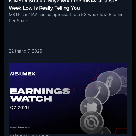
Is MSTR Stock a Buy? What the mNAV at a 52-
Week Low Is Really Telling You
MSTR's mNAV has compressed to a 52-week low. Bitcoin
Per Share
22 tháng 7, 2026