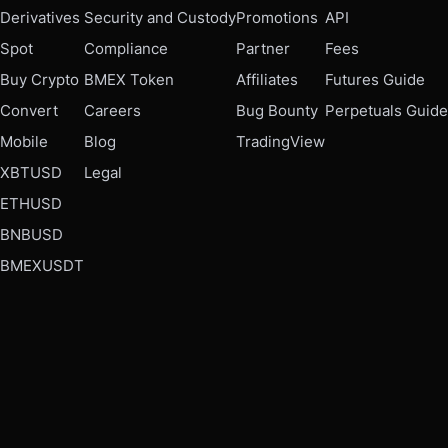
Derivatives
Security and Custody
Promotions
API
Spot
Compliance
Partner
Fees
Buy Crypto
BMEX Token
Affiliates
Futures Guide
Convert
Careers
Bug Bounty
Perpetuals Guide
Mobile
Blog
TradingView
XBTUSD
Legal
ETHUSD
BNBUSD
BMEXUSDT