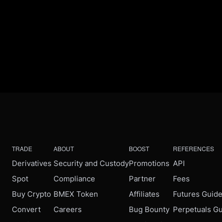
TRADE
ABOUT
BOOST
REFERENCES
Derivatives
Security and Custody
Promotions
API
Spot
Compliance
Partner
Fees
Buy Crypto
BMEX Token
Affiliates
Futures Guid
Convert
Careers
Bug Bounty
Perpetuals G