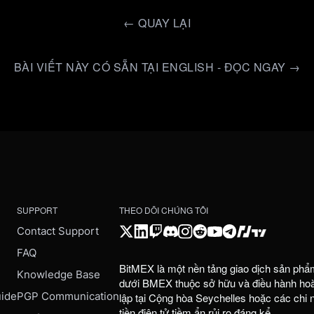
←
QUAY LẠI
BÀI VIẾT NÀY CÓ SẴN TẠI ENGLISH - ĐỌC NGAY →
SUPPORT
THEO DÕI CHÚNG TÔI
Contact Support
FAQ
BitMEX là một nền tảng giao dịch sản phẩ
e
Knowledge Base
dưới BMEX thuộc sở hữu và điều hành hoàn
uide
PGP Communication
lập tại Cộng hòa Seychelles hoặc các chi
tiền điện tử tiềm ẩn rủi ro đáng kể.