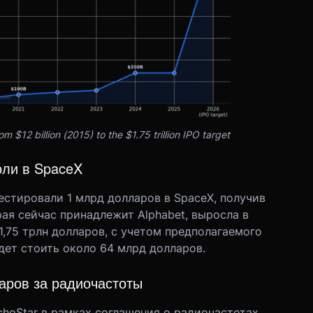
m $12 billion (2015) to the $1.75 trillion IPO target
оли в SpaceX
нвестировали 1 млрд долларов в SpaceX, получив
ая сейчас принадлежит Alphabet, выросла в
1,75 трлн долларов, с учетом предполагаемого
дет стоить около 64 млрд долларов.
ларов за радиочастоты
choStar в рамках соглашения о радиочастотах.