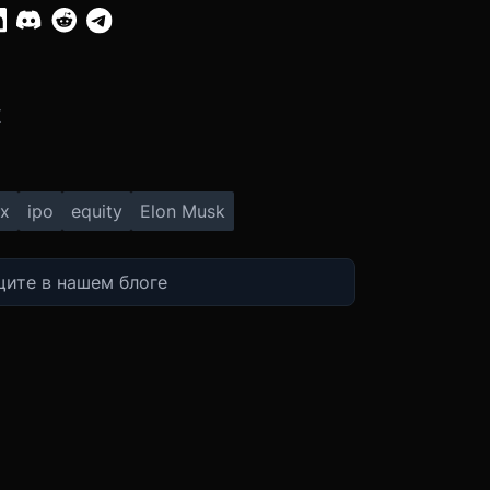
:
X
x
ipo
equity
Elon Musk