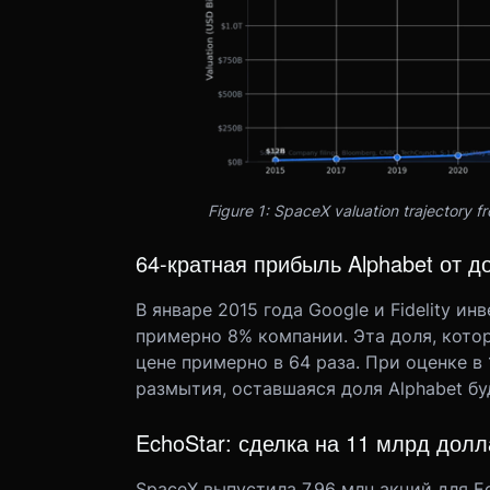
Figure 1: SpaceX valuation trajectory fro
64-кратная прибыль Alphabet от д
В январе 2015 года Google и Fidelity и
примерно 8% компании. Эта доля, котор
цене примерно в 64 раза. При оценке в 
размытия, оставшаяся доля Alphabet бу
EchoStar: сделка на 11 млрд дол
SpaceX выпустила 7,96 млн акций для E