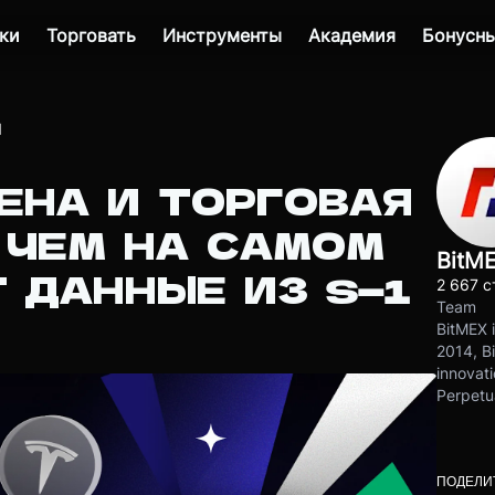
ки
Торговать
Инструменты
Академия
Бонусны
1
ЦЕНА И ТОРГОВАЯ
 ЧЕМ НА САМОМ
BitM
 ДАННЫЕ ИЗ S-1
2 667 с
Team
BitMEX i
2014, Bi
innovati
Perpetu
ПОДЕЛИ