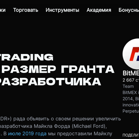
ки
Торговать
Инструменты
Академия
Бонусны
TRADING
 РАЗМЕР ГРАНТА
BitM
-РАЗРАБОТЧИКА
2 667 с
Team
BitMEX i
2014, Bi
innovati
Perpetu
«HDR») рада объявить о своем решении увеличить
азработчика Майкла Форда (Michael Ford),
. В
июле 2019 года
мы предоставили Майклу
ПОДЕЛИ