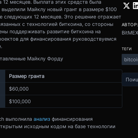
а 12 месяцев. Выплата этих средств была
 выделили Майклу новый грант в размере $100
ие следующих 12 месяцев. Это решение отражает
язанных с технологией биткоина, со стороны
АВТОР
ены поддерживать развитие биткоина на
BitMEX
роектов для финансирования руководствуемся
.
ТЕГИ
оставленные Майклу Форду
bitcoi
Размер гранта
$60,000
$100,000
rch выполнила
анализ
финансирования
открытым исходным кодом на базе технологии