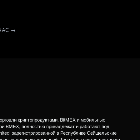
ЧАС →
орговли криптопродуктами. BitMEX и мобильные
ой BMEX, полностью принадлежат и работают под
mited, зарегистрированной в Республике Сейшельские
ченных дочерних компаний. Торговля криптовалютными