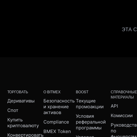
ЭТА 
ТОРГОВАТЬ
О BITMEX
BOOST
СПРАВОЧНЫЕ
МАТЕРИАЛЫ
Деривативы
Безопасность 
Текущие 
API
и хранение 
промоакции
Спот
активов
Комиссии
Условия 
Купить 
Compliance 
реферальной 
Руководств
криптовалюту
программы
по 
BMEX Token
Конвертировать
фьючерсам